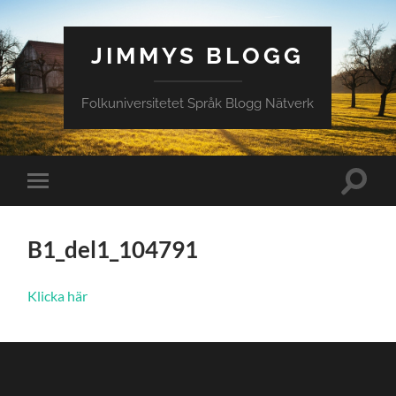
JIMMYS BLOGG
Folkuniversitetet Språk Blogg Nätverk
Slå
Slå
på/av
på/av
sökfält
mobilmeny
B1_del1_104791
Klicka här